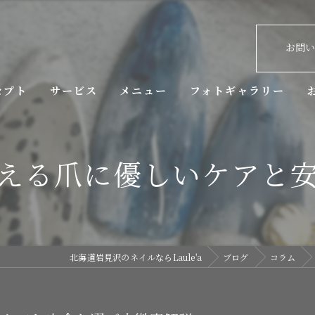
お問
セプト
サービス
メニュー
フォトギャラリー
拶
える爪に優しいケアと
北海道岩見沢のネイルならLaule'a
ブログ
コラム