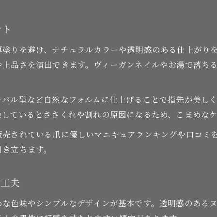
オーガニックネイルで爪への負担を減らす方法
ヴィーガンネイルと無添加ネイルで叶える爪ケア
ント
ヴィーガンネイルが爪に優しい理由を解説
厚塗りを避け、ナチュラルカラーや透明感のある仕上がり
お湯で落ちるネイルのメリットと実用性
や上品さを演出できます。ヴィーガンネイルやお湯で落ち
無添加ネイルで健やかな爪を保つコツ
ヴィーガンネイルの選び方と使い分けポイント
ーバル型など自然なフォルムに仕上げることで指先が美し
爪ケア重視派におすすめの無添加ネイル
燥しているとささくれや割れの原因になるため、こまめな
毎日続けたいナチュラルネイルのセルフケア術
販売されている爪に優しいマニキュアランキングや口コミ
自宅でできる自然派ネイルの簡単セルフケア
引き立ちます。
ネイルケアに役立つ保湿と栄養補給のポイント
マニキュアオフ時に爪を痛めない工夫
と工夫
ナチュラルネイルを美しく保つ日常の習慣
めな色味やシンプルなデザインが基本です。透明感のある
セルフネイルで爪に優しい仕上げのコツ