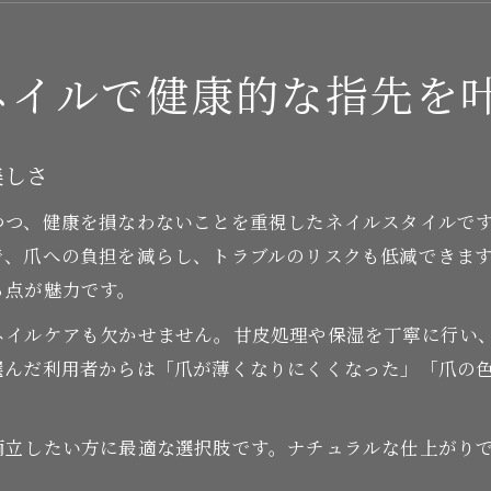
自然派ネイルサロンの特徴と安心感の理由
爪に優しい自然派ネイルの選び方とは
ネイルで健康的な指先を
爪に優しいネイルを選ぶ際の基準と注意点
マニキュアランキングを活用した賢い選択法
美しさ
自然派ネイルで避けたい成分と選び方の工夫
つつ、健康を損なわないことを重視したネイルスタイルで
爪に負担をかけないネイルアイテムの見極め方
で、爪への負担を減らし、トラブルのリスクも低減できま
ドラッグストアで手に入る爪に優しいネイル
る点が魅力です。
オーガニックネイルが与える安心の理由
ネイルケアも欠かせません。甘皮処理や保湿を丁寧に行い
オーガニックネイルの成分と安全性の魅力
選んだ利用者からは「爪が薄くなりにくくなった」「爪の
ネイルで赤ちゃんにも安心な理由とは
オーガニックネイルのおすすめポイント解説
両立したい方に最適な選択肢です。ナチュラルな仕上がり
無添加ネイルが注目される背景と特徴