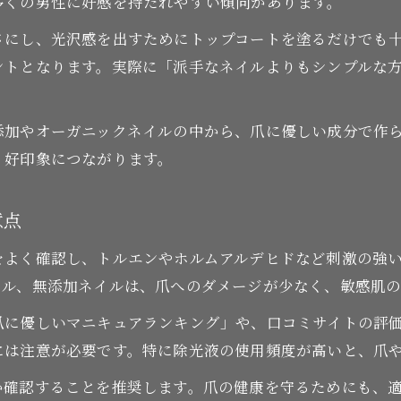
多くの男性に好感を持たれやすい傾向があります。
赤ちゃんにも使えるネイルを選ぶポイント
さにし、光沢感を出すためにトップコートを塗るだけでも
赤ちゃんにも安心なオーガニックネイルの選び方
ントとなります。実際に「派手なネイルよりもシンプルな
無添加ネイルが支持される理由と安全性
爪に優しいネイルで家族みんなが使える工夫
添加やオーガニックネイルの中から、爪に優しい成分で作
ネイル選びで注目したい成分と安全基準
、好印象につながります。
敏感肌や子供にもおすすめのネイルとは
意点
をよく確認し、トルエンやホルムアルデヒドなど刺激の強
イル、無添加ネイルは、爪へのダメージが少なく、敏感肌
爪に優しいマニキュアランキング」や、口コミサイトの評
には注意が必要です。特に除光液の使用頻度が高いと、爪
か確認することを推奨します。爪の健康を守るためにも、