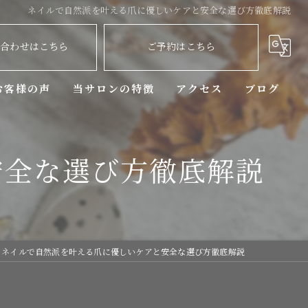
ネイルで自然派を叶える爪に優しいケアと安全な選び方徹底解説
い合わせはこちら
ご予約はこちら
お客様の声
当サロンの特徴
アクセス
ブログ
ニュアンス
コラム
安全な選び方徹底解説
マグネットネイル
デザイン
持ち込み
ネイルで自然派を叶える爪に優しいケアと安全な選び方徹底解説
定額