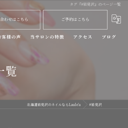
タグ『#岩見沢』のページ一覧
い合わせはこちら
ご予約はこちら
お客様の声
当サロンの特徴
アクセス
ブログ
ニュアンス
コラム
一覧
マグネットネイル
デザイン
持ち込み
北海道岩見沢のネイルならLaule'a
#岩見沢
定額