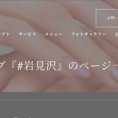
お問
セプト
サービス
メニュー
フォトギャラリー
拶
グ『#岩見沢』のページ