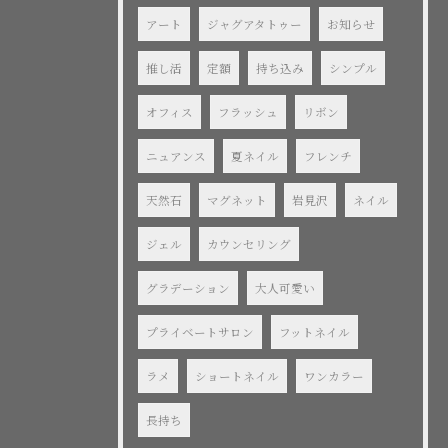
アート
ジャグアタトゥー
お知らせ
推し活
定額
持ち込み
シンプル
オフィス
フラッシュ
リボン
ニュアンス
夏ネイル
フレンチ
天然石
マグネット
岩見沢
ネイル
ジェル
カウンセリング
グラデーション
大人可愛い
プライベートサロン
フットネイル
ラメ
ショートネイル
ワンカラー
長持ち