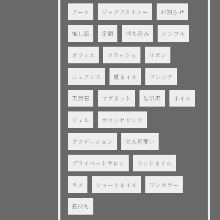
アート
ジャグアタトゥー
お知らせ
推し活
定額
持ち込み
シンプル
オフィス
フラッシュ
リボン
ニュアンス
夏ネイル
フレンチ
天然石
マグネット
岩見沢
ネイル
ジェル
カウンセリング
グラデーション
大人可愛い
プライベートサロン
フットネイル
ラメ
ショートネイル
ワンカラー
長持ち