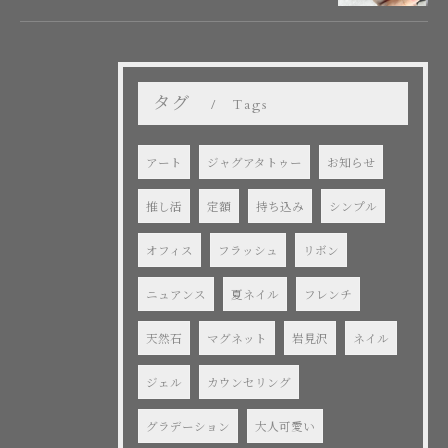
タグ
Tags
アート
ジャグアタトゥー
お知らせ
推し活
定額
持ち込み
シンプル
オフィス
フラッシュ
リボン
ニュアンス
夏ネイル
フレンチ
天然石
マグネット
岩見沢
ネイル
ジェル
カウンセリング
グラデーション
大人可愛い