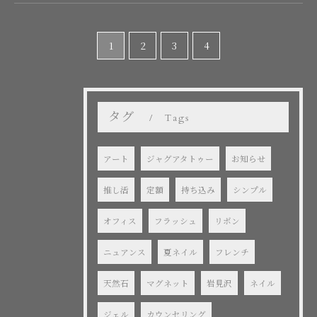
1
2
3
4
タグ
Tags
アート
ジャグアタトゥー
お知らせ
推し活
定額
持ち込み
シンプル
オフィス
フラッシュ
リボン
ニュアンス
夏ネイル
フレンチ
天然石
マグネット
岩見沢
ネイル
ジェル
カウンセリング