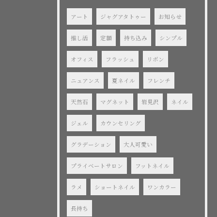
アート
ジャグアタトゥー
お知らせ
推し活
定額
持ち込み
シンプル
オフィス
フラッシュ
リボン
ニュアンス
夏ネイル
フレンチ
天然石
マグネット
岩見沢
ネイル
ジェル
カウンセリング
グラデーション
大人可愛い
プライベートサロン
フットネイル
ラメ
ショートネイル
ワンカラー
長持ち