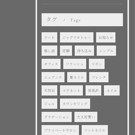
タグ
Tags
アート
ジャグアタトゥー
お知らせ
推し活
定額
持ち込み
シンプル
オフィス
フラッシュ
リボン
ニュアンス
夏ネイル
フレンチ
天然石
マグネット
岩見沢
ネイル
ジェル
カウンセリング
グラデーション
大人可愛い
プライベートサロン
フットネイル