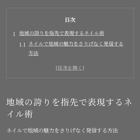
目次
地域の誇りを指先で表現するネイル術
ネイルで地域の魅力をさりげなく発信する
方法
岩見沢と福島町の物語性ネイルデザインの
選び方
特産品への想いを込めたネイルアートのコ
ツ
地域の誇りを指先で表現するネ
ネイル用品で地元愛を表現するポイントを
イル術
解説
地元の文化をネイルに落とし込む工夫とヒ
ネイルで地域の魅力をさりげなく発信する方法
ント