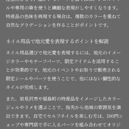
指先から始まるふるさと再発見の楽しみ方
ルや専用の筆を使うと繊細な表現がしやすくなります。
特産品の色味を再現する場合は、複数のカラーを重ねて
ネイルを通じて見つけるふるさとの新たな
自然なグラデーションを作ることがポイントです。
魅力
特産品を使ったネイルで再発見する地元愛
ネイル用品で地元愛を表現するポイントを解説
指先で楽しむふるさと自慢ネイルのアイデ
ネイル用品選びで地元愛を表現するには、地元のイメー
ア
ジカラーやモチーフパーツ、限定アイテムを活用するこ
地元の魅力をネイルで伝える楽しさとは
とが効果的です。地元のイベントやお祭りで販売される
ネイル用品を活かしたふるさと応援のすす
限定シールやパーツを使うことで、他にはない個性的な
め
ネイルが完成します。
また、岩見沢市や福島町の特産品をイメージしたカラー
ジェルやラメを選ぶことで、指先から地域の雰囲気を演
出できます。自宅でセルフネイルを楽しむ方は、100円シ
ョップや専門店で手に入るパーツを組み合わせてオリジ