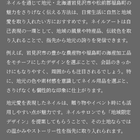
ネイルを通じて地元・北海道岩見沢市や松前郡福島町の
農産物と海産の魅力をネイルで楽しむ方法
魅力をさりげなく伝える方法は、日常生活に自然と地域
農産物の色味や質感をネイルアートに取り
愛を取り入れたい方におすすめです。ネイルアートは自
入れる
己表現の一環として、地域の風景や特産品、伝統色を取
ネイルで味わう福島町の海産品の魅力と表
り入れることで、指先から地元の誇りを発信できます。
現法
例えば、岩見沢市の豊かな農産物や福島町の海産加工品
ネイル用品選びで特産品らしさを演出する
をモチーフにしたデザインを選ぶことで、会話のきっか
秘訣
けにもなりやすく、周囲からも注目されるでしょう。特
地域の食の豊かさを指先で楽しむネイルテ
に、地元の色や素材感を意識してネイル用品を選ぶと、
クニック
さりげなくも個性的な印象に仕上がります。
新鮮な食材をイメージしたネイルデザイン
地元愛を表現したネイルは、贈り物やイベント時にも活
の事例
用しやすい点が魅力です。ネイルサロンでも「地域限定
特産品由来のネイルで地元愛を深めるヒント
デザイン」を提案してもらうことで、その土地ならでは
特産品をモチーフにしたネイルで地元愛を
の温かみやストーリー性を指先に取り入れられます。
表現