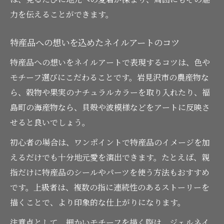
表現
力を伝えることができます。
名産のイメージをネイルデザインに取り入
れるコツ
特産品への想いを込めたネイルアートのコツ
ネイル用品と名産品の組み合わせ術を紹介
特産品への想いをネイルアートで表現するコツは、色や
ネイルに込める北海道岩見沢と福島町の物語
モチーフ選びにこだわることです。岩見沢市の農産物な
ネイルで紡ぐ岩見沢と福島町の魅力的な物
ら、穀物や果実のナチュラルカラーを取り入れたり、福
語
島町の海産物なら、貝殻や波模様などをアートに反映さ
せると良いでしょう。
地域の歴史をネイルデザインに落とし込む
方法
初心者の場合は、ワンポイントで特産品のイメージを加
特産品の物語性をネイルで表現するポイン
えるだけでも十分地元愛を演出できます。たとえば、親
ト
指だけに特産品のシールやパーツを使う方法もおすすめ
日常に溶け込む地元ストーリー系ネイルア
です。上級者は、複数の指に連続性のあるストーリーを
ート
描くことで、より印象的な仕上がりになります。
ネイルで語る北海道の伝統と地元の誇り
注意点として、細かいモチーフを描く際は、ジェルネイ