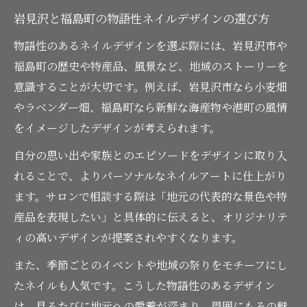
ネイルで伝える岩見沢と福島町のストーリ
岩見沢と福島町の物語性ネイルデザインの選び方
ー
物語性のあるネイルデザインを選ぶ際には、岩見沢市や
地元ならではのネイルデザインのアイデア
福島町の歴史や特産品、風景など、地域のストーリーを
集
意識することが大切です。例えば、岩見沢市なら小麦畑
ネイルを通じて特産品の良さを再発見する
やラベンダー畑、福島町なら新鮮な海産物や港町の風情
方法
をイメージしたデザインが考えられます。
地域資源を活かしたネイルアートの楽しみ
自分の思い出や家族とのエピソードをデザインに取り入
方
れることで、よりパーソナルなネイルアートに仕上がり
地元名産を知ればネイル選びも楽しくなる
ます。サロンで相談する際は「地元の代表的な景色や特
名産品の知識が広げるネイルアレンジの世
産品を表現したい」と具体的に伝えると、オリジナリテ
界
ィの高いデザインが提案されやすくなります。
ネイル用品選びに地元名産の要素をプラス
また、季節ごとのイベントや地域の祭りをモチーフにし
する
たネイルも人気です。こうした物語性のあるデザイン
地元特産を活かしたネイルで自分らしさを
は、見るたびに地元への愛着が深まり、周囲にもその魅