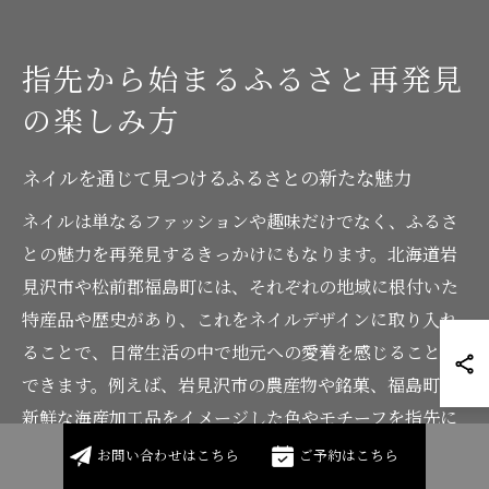
指先から始まるふるさと再発見
の楽しみ方
ネイルを通じて見つけるふるさとの新たな魅力
ネイルは単なるファッションや趣味だけでなく、ふるさ
との魅力を再発見するきっかけにもなります。北海道岩
見沢市や松前郡福島町には、それぞれの地域に根付いた
特産品や歴史があり、これをネイルデザインに取り入れ
ることで、日常生活の中で地元への愛着を感じることが
できます。例えば、岩見沢市の農産物や銘菓、福島町の
新鮮な海産加工品をイメージした色やモチーフを指先に
表現することで、地元ならではの個性的なネイルが完成
お問い合わせはこちら
ご予約はこちら
します。