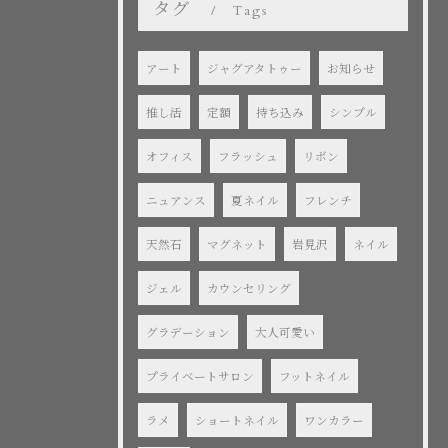
タグ
Tags
アート
ジャグアタトゥー
お知らせ
推し活
定額
持ち込み
シンプル
オフィス
フラッシュ
リボン
ニュアンス
夏ネイル
フレンチ
天然石
マグネット
岩見沢
ネイル
ジェル
カウンセリング
グラデーション
大人可愛い
プライベートサロン
フットネイル
ラメ
ショートネイル
ワンカラー