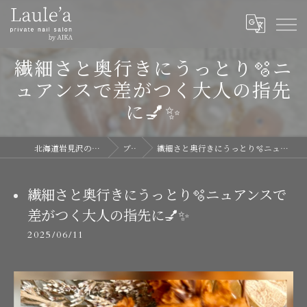
繊細さと奥行きにうっとり🫧ニ
ュアンスで差がつく大人の指先
に💅✨
北海道岩見沢のネイルならLaule'a
ブログ
繊細さと奥行きにうっとり🫧ニュアンスで差がつく大人の指先に💅✨
繊細さと奥行きにうっとり🫧ニュアンスで
差がつく大人の指先に💅✨
2025/06/11