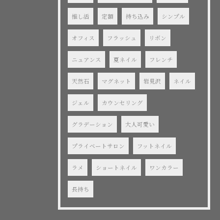
推し活
定額
持ち込み
シンプル
オフィス
フラッシュ
リボン
ニュアンス
夏ネイル
フレンチ
天然石
マグネット
岩見沢
ネイル
ジェル
カウンセリング
グラデーション
大人可愛い
プライベートサロン
フットネイル
ラメ
ショートネイル
ワンカラー
長持ち