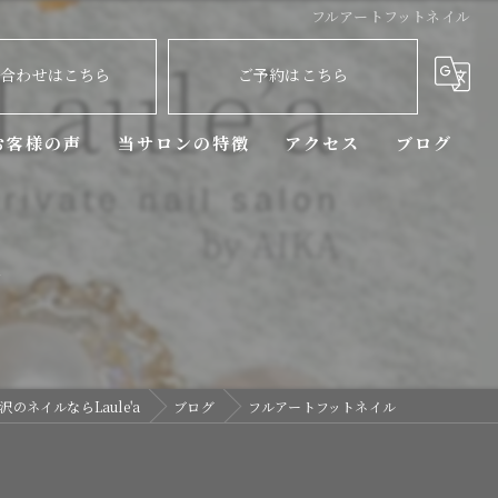
フルアートフットネイル
い合わせはこちら
ご予約はこちら
お客様の声
当サロンの特徴
アクセス
ブログ
ニュアンス
コラム
ル
マグネットネイル
デザイン
持ち込み
のネイルならLaule'a
ブログ
フルアートフットネイル
定額